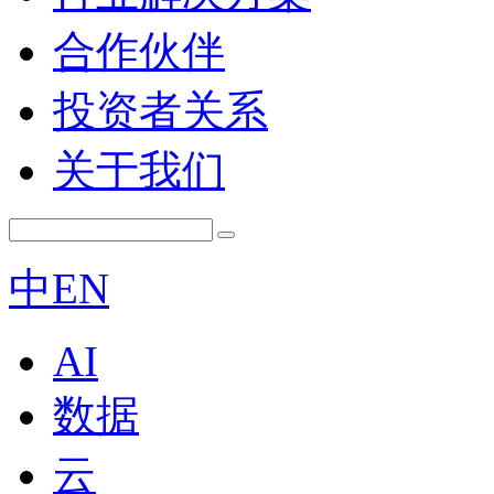
合作伙伴
投资者关系
关于我们
中
EN
AI
数据
云