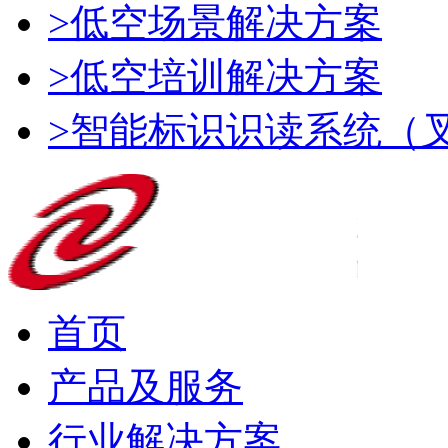
>低空场景解决方案
>低空培训解决方案
>智能标识识读系统（
首页
产品及服务
行业解决方案