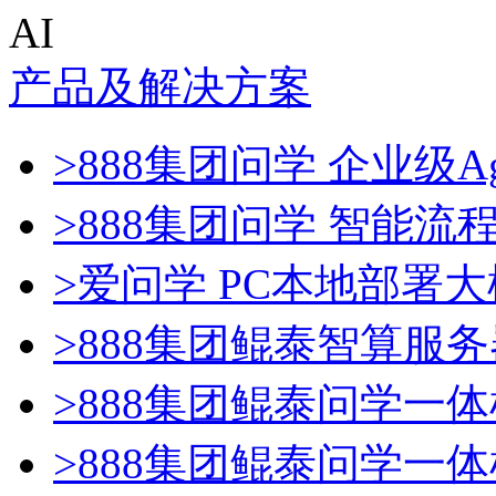
AI
产品及解决方案
>888集团问学 企业级Ag
>888集团问学 智能流
>爱问学 PC本地部署
>888集团鲲泰智算服务
>888集团鲲泰问学一体
>888集团鲲泰问学一体机