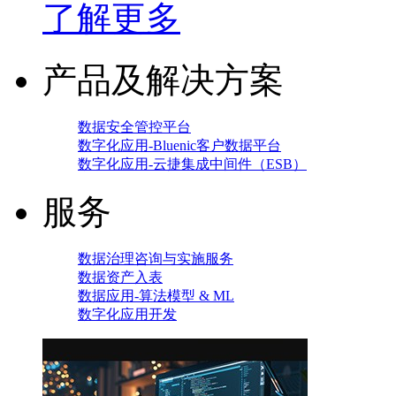
了解更多
产品及解决方案
数据安全管控平台
数字化应用-Bluenic客户数据平台
数字化应用-云捷集成中间件（ESB）
服务
数据治理咨询与实施服务
数据资产入表
数据应用-算法模型 & ML
数字化应用开发