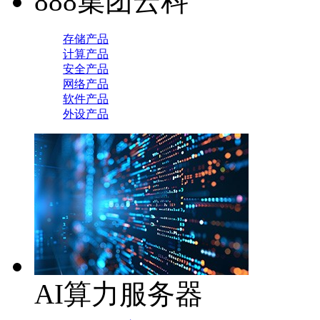
888集团云科
存储产品
计算产品
安全产品
网络产品
软件产品
外设产品
AI算力服务器