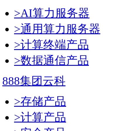
>AI算力服务器
>通用算力服务器
>计算终端产品
>数据通信产品
888集团云科
>存储产品
>计算产品