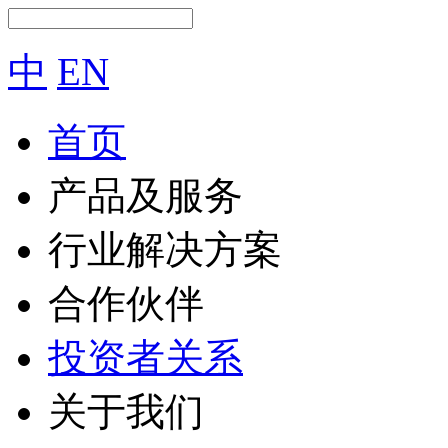
中
EN
首页
产品及服务
行业解决方案
合作伙伴
投资者关系
关于我们