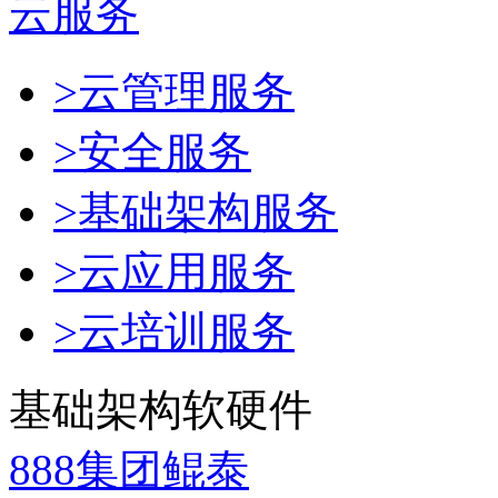
云服务
>云管理服务
>安全服务
>基础架构服务
>云应用服务
>云培训服务
基础架构软硬件
888集团鲲泰