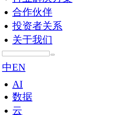
合作伙伴
投资者关系
关于我们
中
EN
AI
数据
云