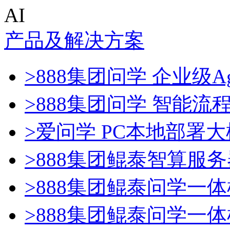
AI
产品及解决方案
>888集团问学 企业级Ag
>888集团问学 智能流
>爱问学 PC本地部署
>888集团鲲泰智算服务
>888集团鲲泰问学一体
>888集团鲲泰问学一体机