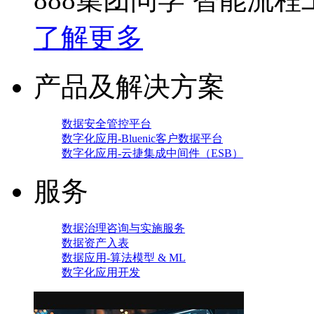
了解更多
产品及解决方案
数据安全管控平台
数字化应用-Bluenic客户数据平台
数字化应用-云捷集成中间件（ESB）
服务
数据治理咨询与实施服务
数据资产入表
数据应用-算法模型 & ML
数字化应用开发