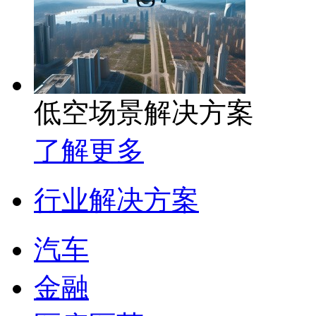
低空场景解决方案
了解更多
行业解决方案
汽车
金融