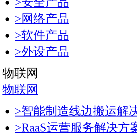
>安全产品
>网络产品
>软件产品
>外设产品
物联网
物联网
>智能制造线边搬运解
>RaaS运营服务解决方