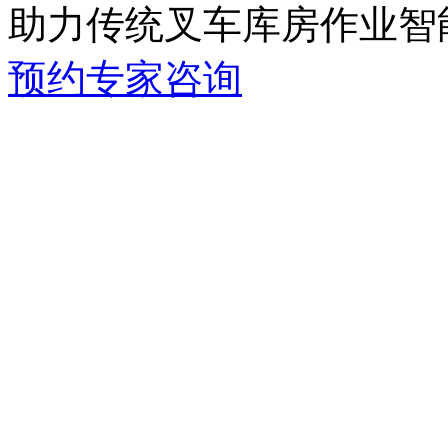
助力传统叉车库房作业智
预约专家咨询