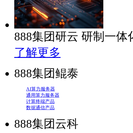
888集团研云 研制一
了解更多
888集团鲲泰
AI算力服务器
通用算力服务器
计算终端产品
数据通信产品
888集团云科